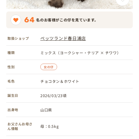
64
名のお客様がこの仔を見ています。
ペッツランド春日浦店
取扱ショップ
種類
ミックス（ヨークシャー・テリア × チワワ）
性別
女の仔
毛色
チョコタン＆ホワイト
誕生日
2026/03/23頃
出身地
山口県
お父さんお母さ
母：0.5kg
ん情報