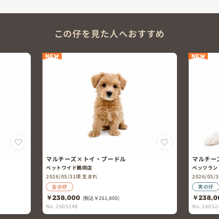
この仔を見た人へおすすめ
NEW
NEW
マルチーズ×トイ・プードル
マルチー
ペットワイド鶴岡店
ペッツラン
2026/05/31頃 生まれ
2026/05
女の仔
男の仔
￥238,000
(税込￥261,800)
￥238,0
No. 2605248
No. 26052