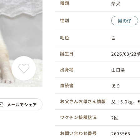
種類
柴犬
性別
男の仔
毛色
白
誕生日
2026/03/23
出身地
山口県
血統書
あり
お父さんお母さん情報
父：5.0kg、母
メールでシェア
ワクチン接種状況
2回
お問い合わせ番号
2603566