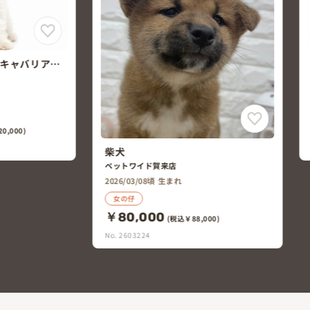
トイ・プードル
ペットワイド賀来店
2026/05/24頃 生まれ
男の仔
￥200,000
(税込￥220,000)
No. 2605408
00)