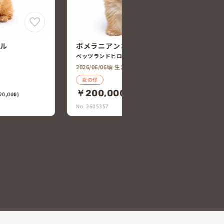
チーズ
ビション・フリーゼ×キャバリア・
キング・チャールズ・スパニエル
ペッツランドヒロセ大在店
2026/06/05頃 生まれ
男の仔
￥200,000
0,000)
(税込￥220,000)
No. 2605348