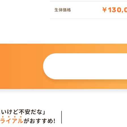
￥130,
生体価格
この仔について
問い合わせる
。
たいけど不安だな」
ライアル
がおすすめ!