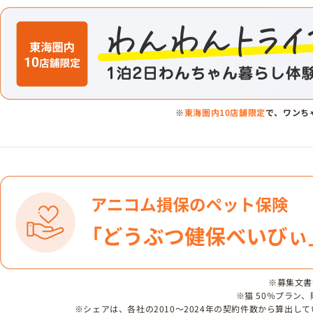
※
東海圏内10店舗限定
で、ワンち
※募集文書番号
※猫 50％プラン
※シェアは、各社の2010～2024年の契約件数から算出