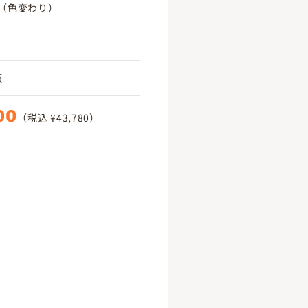
（色変わり）
頃
00
（税込 ¥43,780）