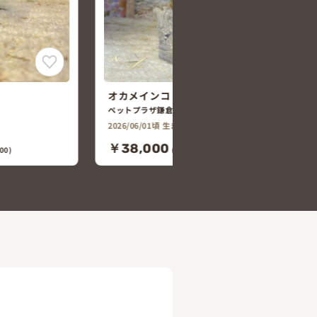
セキセイインコ
ペットプラザ鎌倉大船店
00)