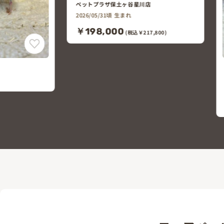
店
7,800)
コザクラインコ
ペットプラザ鎌倉大船店
2026/06/01頃 生まれ
￥21,000
(税込￥23,100)