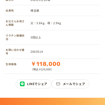
出身地
埼玉県
お父さんお母さ
父：3.8kg、母：2.9kg
ん情報
ワクチン接種状
3回以上
況
お問い合わせ番
2603514
号
￥118,000
生体価格
（税込 ¥129,800）
LINEでシェア
メールでシェア