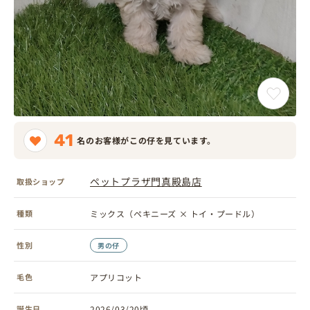
41
名のお客様がこの仔を見ています。
ペットプラザ門真殿島店
取扱ショップ
種類
ミックス（ペキニーズ × トイ・プードル）
性別
男の仔
毛色
アプリコット
誕生日
2026/03/20頃