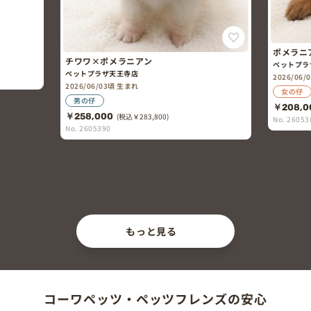
ポメラニ
チワワ×ポメラニアン
ペットプラ
ペットプラザ天王寺店
2026/06
2026/06/03頃 生まれ
女の仔
男の仔
￥208,0
￥258,000
(税込￥283,800)
No. 26053
No. 2605390
もっと見る
コーワペッツ・ペッツフレンズの安心