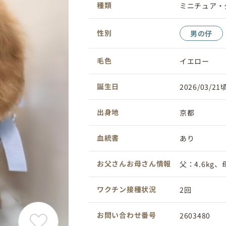
種類
ミニチュア・
性別
男の仔
毛色
イエロー
誕生日
2026/03/21
出身地
京都
血統書
あり
お父さんお母さん情報
父：4.6kg、母
ワクチン接種状況
2回
お問い合わせ番号
2603480