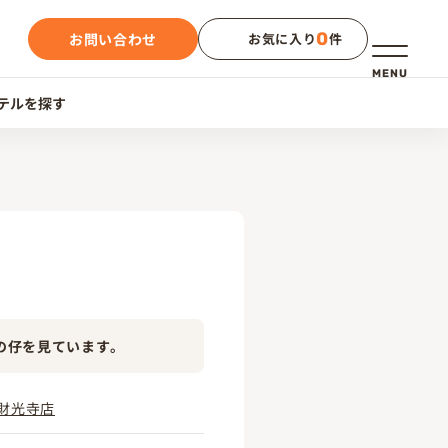
0
お問い合わせ
お気に入り
件
メニュー
MENU
テルを探す
の仔を見ています。
財光寺店