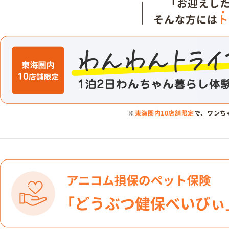
「お迎えし
そんな方には
ト
※
東海圏内10店舗限定
で、ワンち