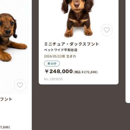
フント
ミニチュア・ダックスフント×ト
イ・プードル
ペッツランド南延岡店
2,800)
2026/05/11頃 生まれ
男の仔
￥180,000
(税込￥198,000)
No. 2604799