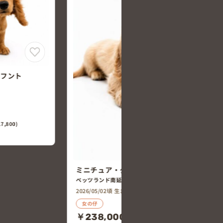
スフント
ミニチュア・ダックスフント
ペッツランド南延岡店
2026/05/02頃 生まれ
男の仔
￥198,000
1,800)
(税込￥217,800)