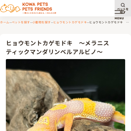
ペットを
探す
メニュ
MENU
ホーム
ペットを探す
小動物を探す
ヒョウモントカゲモドキ
ヒョウモントカゲモドキ ～
メラニスティックマンダリンベルアルビノ～
ヒョウモントカゲモドキ ～メラニス
ティックマンダリンベルアルビノ～