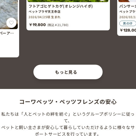
フトアゴヒゲトカゲ(オレンジハイポ)
パンサー
ペットプラザ天王寺店
ペットプラ
2026/04/25頃 生まれ
2026/03
男の仔
￥19,800
(税込￥21,780)
￥128,0
パーアル
もっと見る
コーワペッツ・ペッツフレンズの安心
私たちは「人とペットの絆を紡ぐ」というグループポリシーに従っ
て、
ペットと飼い主さまが安心して暮らしていただけるように様々なサ
ポートサービスを行っています。