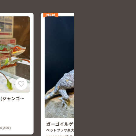
NEW
 ～オレンジブ
ガーゴイルゲッコー ～オレンジブ
ロッチ～
ペットプラザ東大阪菱江店