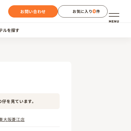
0
お問い合わせ
お気に入り
件
メニュー
MENU
テルを探す
の仔を見ています。
東大阪菱江店