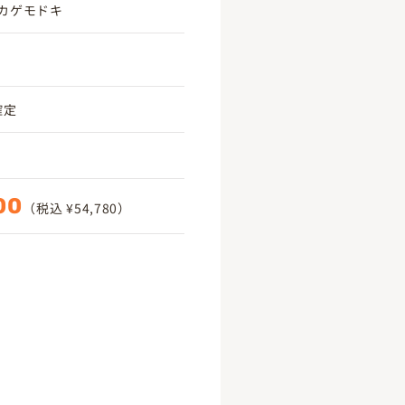
カゲモドキ
0確定
00
（税込 ¥54,780）