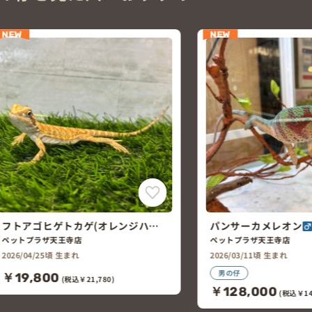
NEW
NEW
パンサーカメレオン
(ジャンゴア)
ｃｂ
ペットプラザ天王寺店
2026/03/11頃 生まれ
男の仔
ガーゴイルゲッコー
￥128,000
(税込￥140,800)
ロッチ～
ペットプラザ東大阪菱江店