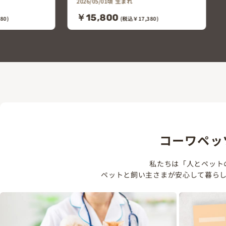
80)
コーワペッ
私たちは「人とペット
ペットと飼い主さまが安心して暮ら