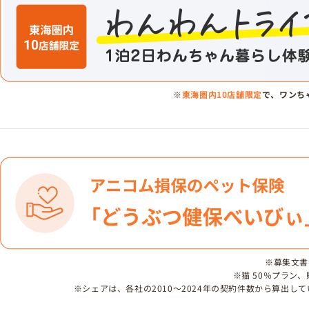
※
東海圏内10店舗限定
で、ワンち
※募集文書番号
※猫 50％プラン
※シェアは、各社の2010～2024年の契約件数から算出