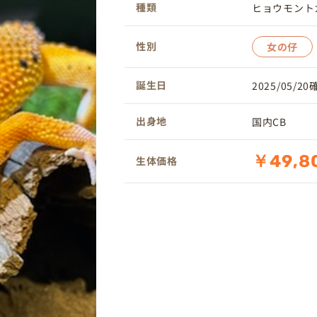
種類
ヒョウモント
性別
女の仔
誕生日
2025/05/2
出身地
国内CB
￥49,8
生体価格