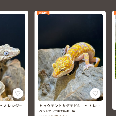
NEW
フトアゴヒゲトカゲ(オレンジハイ
ポ)
ペットプラザ天王寺店
2026/04/25頃 生まれ
￥19,800
(税込￥21,780)
キ ～トレン