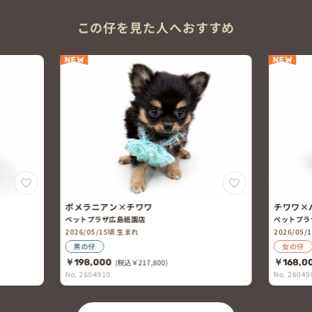
この仔を見た人へおすすめ
NEW
NEW
ポメラニアン×チワワ
チワワ×
ペットプラザ広島祇園店
ペットプラ
2026/05/15頃 生まれ
2026/05
男の仔
女の仔
￥198,000
(税込￥217,800)
￥168,0
No. 2604910
No. 26049