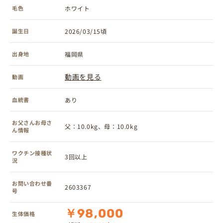
毛色
ホワイト
誕生日
2026/03/15頃
出身地
福岡県
動画を見る
動画
血統書
あり
お父さんお母さ
父：10.0kg、母：10.0kg
ん情報
ワクチン接種状
3回以上
況
お問い合わせ番
2603367
号
￥98,000
生体価格