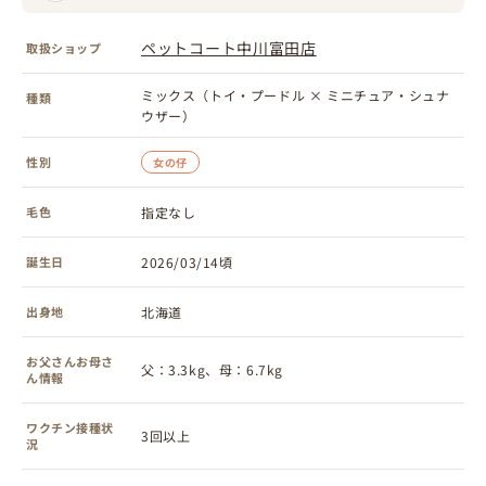
ペットコート中川富田店
取扱ショップ
ミックス（トイ・プードル × ミニチュア・シュナ
種類
ウザー）
性別
女の仔
毛色
指定なし
誕生日
2026/03/14頃
出身地
北海道
お父さんお母さ
父：3.3kg、母：6.7kg
ん情報
ワクチン接種状
3回以上
況