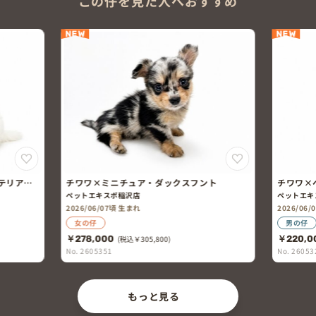
この仔を見た人へおすすめ
NEW
NEW
テリア×
チワワ×ミニチュア・ダックスフント
チワワ×
ペットエキスポ稲沢店
ペットエキ
2026/06/07頃 生まれ
2026/06
女の仔
男の仔
￥278,000
(税込￥305,800)
￥220,0
No. 2605351
No. 26053
もっと見る