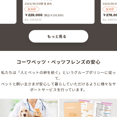
2026/06/09頃 生まれ
2026/06
女の仔
女の仔
￥228,000
(税込￥250,800)
￥278,0
No. 2605420
No. 26053
もっと見る
コーワペッツ・ペッツフレンズの安心
私たちは「人とペットの絆を紡ぐ」というグループポリシーに従っ
て、
ペットと飼い主さまが安心して暮らしていただけるように様々なサ
ポートサービスを行っています。