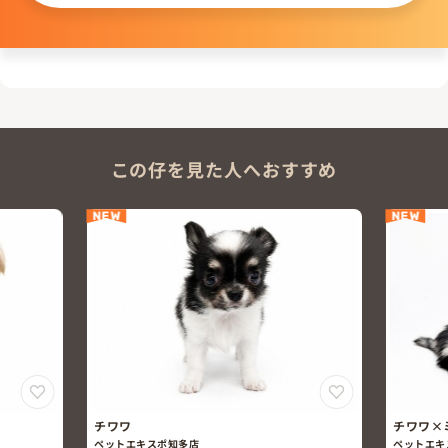
この仔を見た人へおすすめ
NEW
NEW
チワワ
チワワ×
ペットエキスポ知多店
ペットエキ