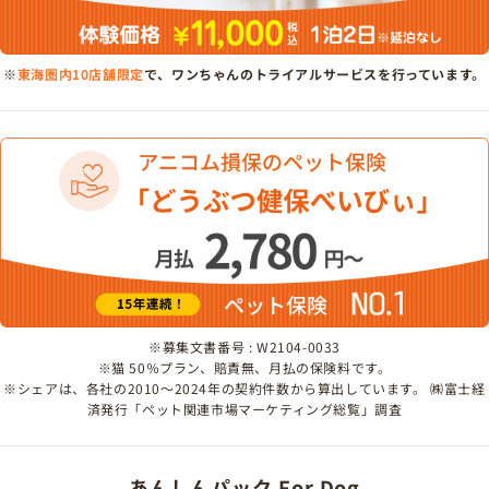
※
東海圏内10店舗限定
で、ワンちゃんのトライアルサービスを行っています。
※募集文書番号 : W2104-0033
※猫 50％プラン、賠責無、月払の保険料です。
※シェアは、各社の2010～2024年の契約件数から算出しています。 ㈱富士経
済発行「ペット関連市場マーケティング総覧」調査
あんしんパック For Dog