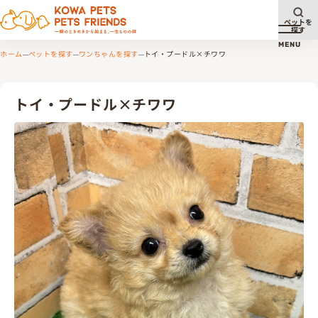
ペットを
探す
メニュ
MENU
ホーム
ペットを探す
ワンちゃんを探す
トイ・プードル×チワワ
トイ・プードル×チワワ