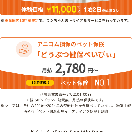
※
東海圏内10店舗限定
で、ワンちゃんのトライアルサービスを行っています。
※募集文書番号 : W2104-0033
※猫 50％プラン、賠責無、月払の保険料です。
※シェアは、各社の2010～2024年の契約件数から算出しています。 ㈱富士経
済発行「ペット関連市場マーケティング総覧」調査
あんしんパック For Mix Dog