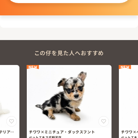
この仔を見た人へおすすめ
NEW
NEW
テリア×
チワワ×ミニチュア・ダックスフント
チワワ×
ペットエキスポ稲沢店
ペットエキ