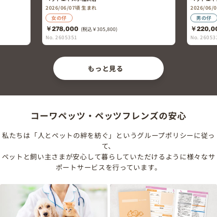
2026/06/07頃 生まれ
2026/06
女の仔
男の仔
￥278,000
(税込￥305,800)
￥220,0
No. 2605351
No. 26053
もっと見る
コーワペッツ・ペッツフレンズの安心
私たちは「人とペットの絆を紡ぐ」というグループポリシーに従っ
て、
ペットと飼い主さまが安心して暮らしていただけるように様々なサ
ポートサービスを行っています。