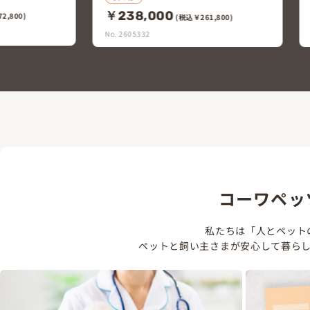
￥198,000
1,800)
(税込￥217,800)
No. 2605310
コーワペッ
私たちは「人とペット
ペットと飼い主さまが安心して暮ら