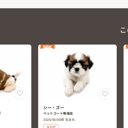
こ
NEW
シー・ズー
PFC清洲店
2026/06/07頃 生まれ
男の仔