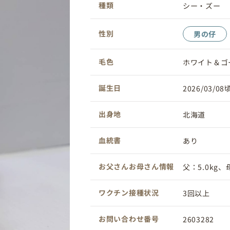
種類
シー・ズー
性別
男の仔
毛色
ホワイト＆ゴ
誕生日
2026/03/08
出身地
北海道
血統書
あり
お父さんお母さん情報
父：5.0kg、母
ワクチン接種状況
3回以上
お問い合わせ番号
2603282