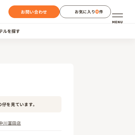
0
お問い合わせ
お気に入り
件
メニュー
MENU
テルを探す
の仔を見ています。
中川富田店