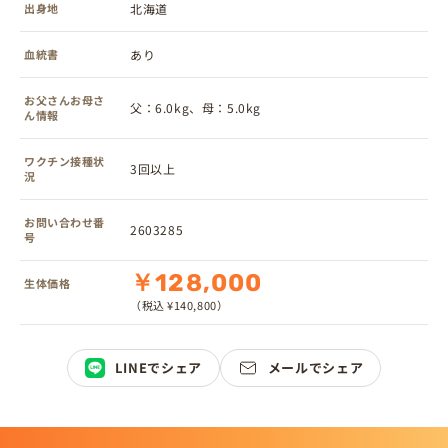
出身地
北海道
血統書
あり
お父さんお母さ
父：6.0kg、母：5.0kg
ん情報
ワクチン接種状
3回以上
況
お問い合わせ番
2603285
号
￥128,000
生体価格
（税込 ¥140,800）
LINEでシェア
メールでシェア