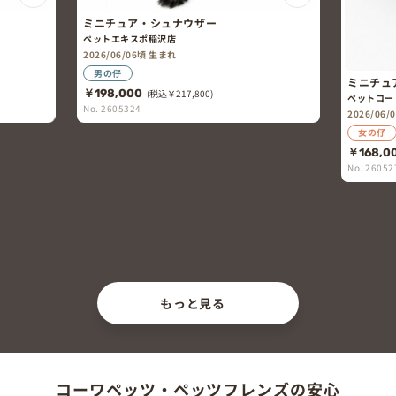
ミニチュア・シュナウザー
ペットエキスポ稲沢店
2026/06/06頃 生まれ
男の仔
ミニチュ
￥198,000
(税込￥217,800)
ペットコー
No. 2605324
2026/06/
女の仔
￥168,0
No. 26052
もっと見る
コーワペッツ・ペッツフレンズの安心