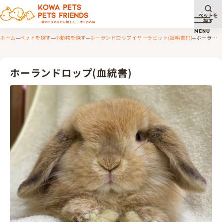
ペットを
探す
メニュ
MENU
ホーム
ペットを探す
小動物を探す
ホーランドロップイヤーラビット(証明書付)
ホーラン
ドロップ(血統書)
ホーランドロップ(血統書)