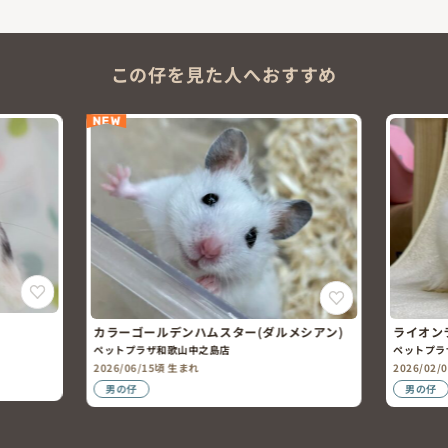
この仔を見た人へおすすめ
NEW
カラーゴールデンハムスター(ダルメシアン)
ライオン
ペットプラザ和歌山中之島店
ペットプラ
2026/06/15頃 生まれ
2026/02/
男の仔
男の仔