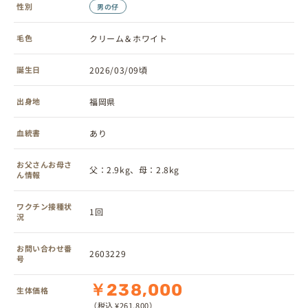
性別
男の仔
毛色
クリーム＆ホワイト
誕生日
2026/03/09頃
出身地
福岡県
血統書
あり
お父さんお母さ
父：2.9kg、母：2.8kg
ん情報
ワクチン接種状
1回
況
お問い合わせ番
2603229
号
￥238,000
生体価格
（税込 ¥261,800）