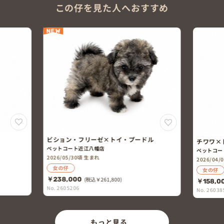
この仔を見た人へおすすめ
NEW
ビション・フリーゼ×トイ・プードル
チワワ×
ペットコート近江八幡店
ペットコー
2026/05/30頃 生まれ
2026/04
女の仔
女の仔
￥238,000
(税込￥261,800)
￥158,0
No. 2605206
No. 26038
もっと見る