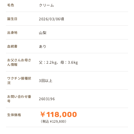
毛色
クリーム
誕生日
2026/03/06頃
出身地
山梨
血統書
あり
お父さんお母さ
父：2.2kg、母：3.6kg
ん情報
ワクチン接種状
3回以上
況
お問い合わせ番
2603196
号
￥118,000
生体価格
（税込 ¥129,800）