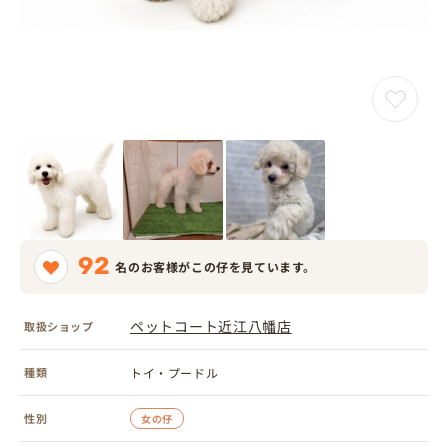
92
名のお客様がこの仔を見ています。
ペットコート近江八幡店
取扱ショップ
種類
トイ・プードル
性別
女の仔