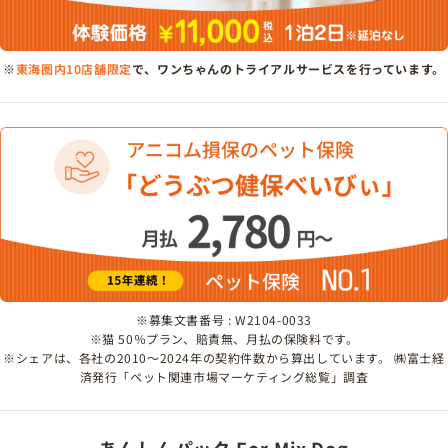
※
東海圏内10店舗限定
で、ワンちゃんのトライアルサービスを行っています。
※募集文書番号 : W2104-0033
※猫 50％プラン、賠責無、月払の保険料です。
※シェアは、各社の2010～2024年の契約件数から算出しています。 ㈱富士経
済発行「ペット関連市場マーケティング総覧」調査
あんしんパック For Mix Dog