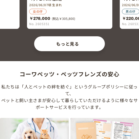
2026/06/07頃 生まれ
2026/06
女の仔
男の仔
￥278,000
(税込￥305,800)
￥220,0
No. 2605351
No. 26053
もっと見る
コーワペッツ・ペッツフレンズの安心
私たちは「人とペットの絆を紡ぐ」というグループポリシーに従っ
て、
ペットと飼い主さまが安心して暮らしていただけるように様々なサ
ポートサービスを行っています。