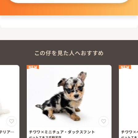
この仔を見た人へおすすめ
NEW
NEW
テリア×
チワワ×ミニチュア・ダックスフント
チワワ×
ペットエキスポ稲沢店
ペットエキ