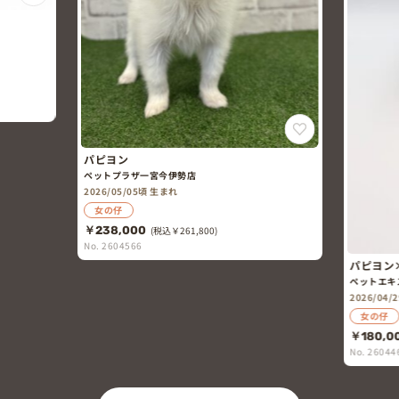
パピヨン
ペットプラザ一宮今伊勢店
2026/05/05頃 生まれ
女の仔
￥238,000
(税込￥261,800)
No. 2604566
パピヨン
ペットエキ
2026/04
女の仔
￥180,0
No. 26044