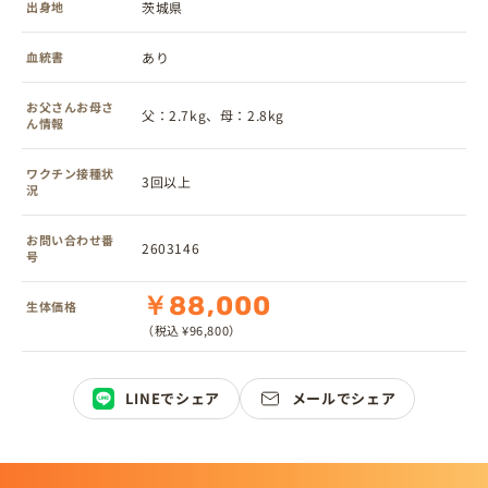
出身地
茨城県
血統書
あり
お父さんお母さ
父：2.7kg、母：2.8kg
ん情報
ワクチン接種状
3回以上
況
お問い合わせ番
2603146
号
￥88,000
生体価格
（税込 ¥96,800）
LINEでシェア
メールでシェア