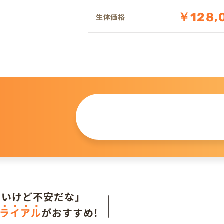
￥128,
生体価格
この仔について
問い合わせる
。
たいけど不安だな」
ライアル
がおすすめ!