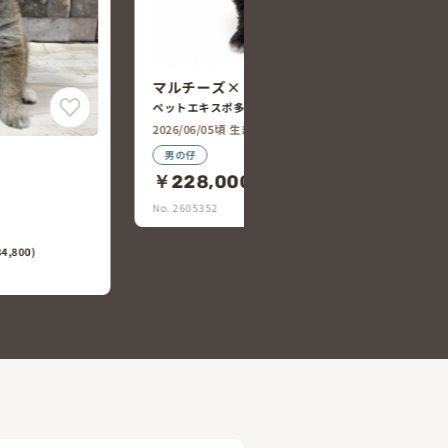
プードル
チワワ×ミニチュア・ダックスフン
ト
ペットエキスポ多治見店
2026/06/04頃 生まれ
女の仔
￥238,000
0,800)
(税込￥261,800)
No. 2605349