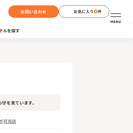
0
お問い合わせ
お気に入り
件
メニュー
MENU
テルを探す
の仔を見ています。
ポ可児店