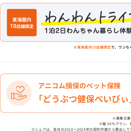
※
東海圏内10店舗限定
で、ワンち
※募集文書番号
※猫 50％プラン
※シェアは、各社の2010～2024年の契約件数から算出