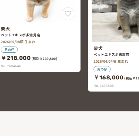
マルチーズ×トイ・
ペットエキスポ多治見店
2026/06/05頃 生まれ
柴犬
男の仔
ペットエキスポ恵那店
￥228,000
(税込￥25
2026/04/04頃 生まれ
No. 2605352
男の仔
￥168,000
(税込￥184,800)
No. 2603808