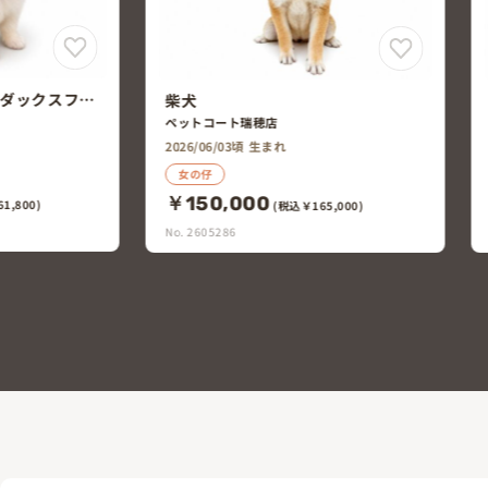
柴犬
ペットエキスポ多治見店
2026/05/08頃 生まれ
男の仔
￥218,000
(税込￥239,800)
5,000)
No. 2604646