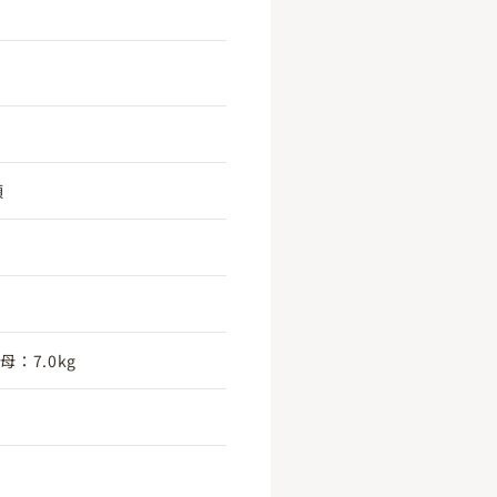
頃
母：7.0kg