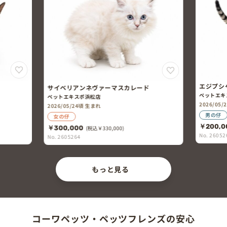
エジプシ
サイベリアンネヴァーマスカレード
ペットエキ
ペットエキスポ浜松店
2026/05
2026/05/24頃 生まれ
男の仔
女の仔
￥200,0
￥300,000
(税込￥330,000)
No. 26052
No. 2605264
もっと見る
コーワペッツ・ペッツフレンズの安心