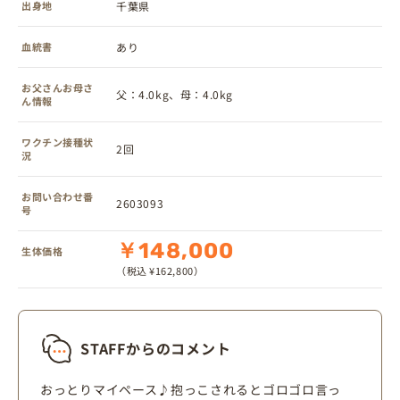
出身地
千葉県
血統書
あり
お父さんお母さ
父：4.0kg、母：4.0kg
ん情報
ワクチン接種状
2回
況
お問い合わせ番
2603093
号
￥148,000
生体価格
（税込 ¥162,800）
STAFFからのコメント
おっとりマイペース♪抱っこされるとゴロゴロ言っ