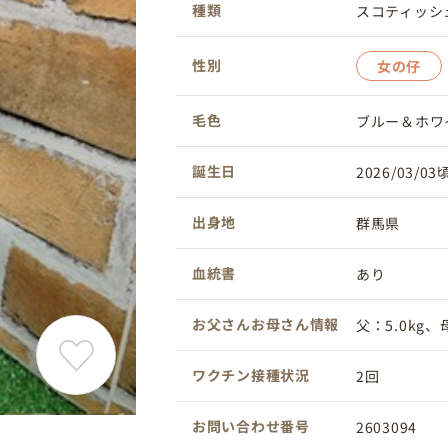
種類
スコティッシ
性別
女の仔
毛色
ブルー＆ホワ
誕生日
2026/03/03
出身地
群馬県
血統書
あり
お父さんお母さん情報
父：5.0kg、母
ワクチン接種状況
2回
お問い合わせ番号
2603094