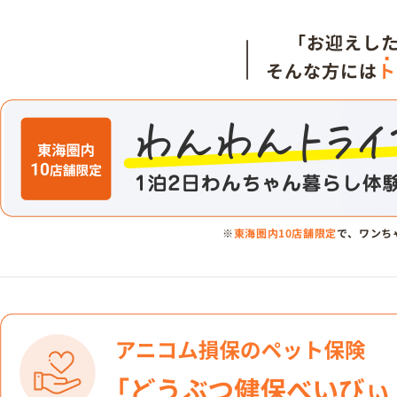
「お迎えし
そんな方には
ト
※
東海圏内10店舗限定
で、ワンち