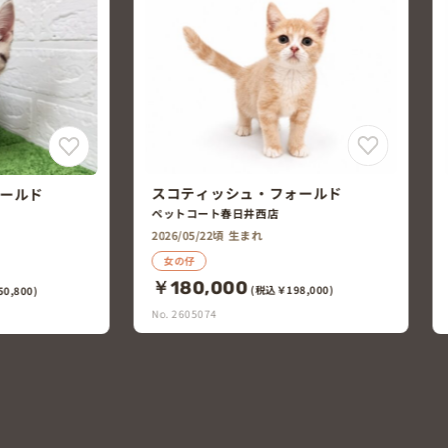
ールド
スコティッシュ・フォールド
ペットコート中川富田店
2026/05/22頃 生まれ
男の仔
￥168,000
8,000)
(税込￥184,800)
No. 2605073