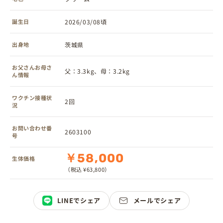
誕生日
2026/03/08頃
出身地
茨城県
お父さんお母さ
父：3.3kg、母：3.2kg
ん情報
ワクチン接種状
2回
況
お問い合わせ番
2603100
号
￥58,000
生体価格
（税込 ¥63,800）
LINEでシェア
メールでシェア