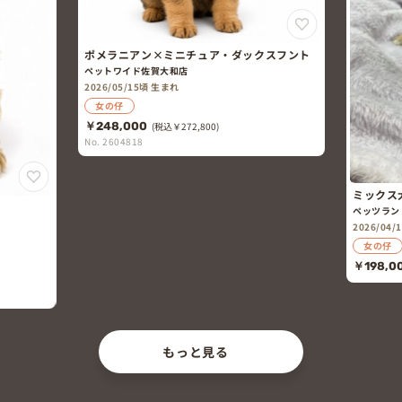
ポメラニアン×ミニチュア・ダックスフント
ペットワイド佐賀大和店
2026/05/15頃 生まれ
女の仔
￥248,000
(税込￥272,800)
No. 2604818
ミックス
ンド）
ペッツラン
2026/04/
女の仔
￥198,0
もっと見る