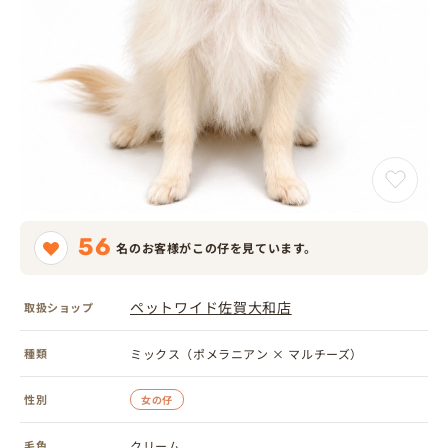
56
名のお客様がこの仔を見ています。
ペットワイド佐賀大和店
取扱ショップ
種類
ミックス（ポメラニアン × マルチーズ）
性別
女の仔
毛色
クリーム