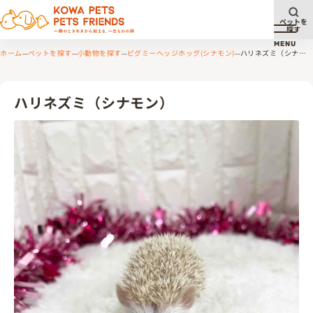
ペットを
探す
メニュ
MENU
ホーム
ペットを探す
小動物を探す
ピグミーヘッジホッグ(シナモン)
ハリネズミ（シナモ
ン）
ハリネズミ（シナモン）