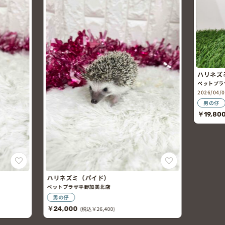
ハリネズ
ペットプラ
2026/04
男の仔
￥19,80
ハリネズミ（パイド）
ペットプラザ平野加美北店
男の仔
￥24,000
(税込￥26,400)