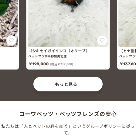
ゴシキセイガイインコ（オリーブ）
【ヒナ割
ト）
ペットプラザ平野加美北店
ペットプラ
￥198,000
(税込￥217,800)
￥137,6
もっと見る
コーワペッツ・ペッツフレンズの安心
私たちは「人とペットの絆を紡ぐ」というグループポリシーに従っ
て、