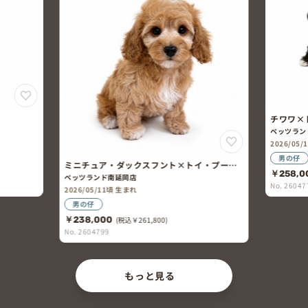
チワワ×
ペッツラン
2026/05
男の仔
ミニチュア・ダックスフント×トイ・プード
￥258,0
ル
ペッツランド南延岡店
No. 26047
2026/05/11頃 生まれ
男の仔
￥238,000
(税込￥261,800)
No. 2604799
もっと見る