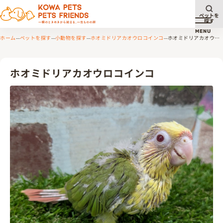
ペットを
探す
メニュ
MENU
ホーム
ペットを探す
小動物を探す
ホオミドリアカオウロコインコ
ホオミドリアカオウロ
コインコ
ホオミドリアカオウロコインコ