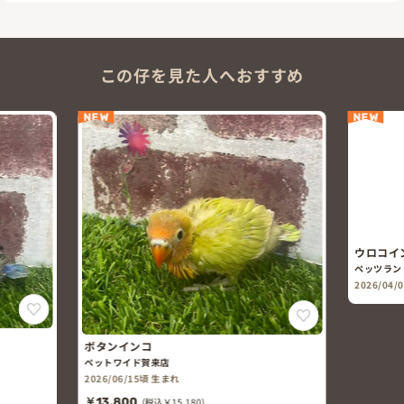
この仔を見た人へおすすめ
NEW
NEW
ウロコイ
ペッツラン
2026/04
ボタンインコ
ペットワイド賀来店
2026/06/15頃 生まれ
￥13,800
(税込￥15,180)