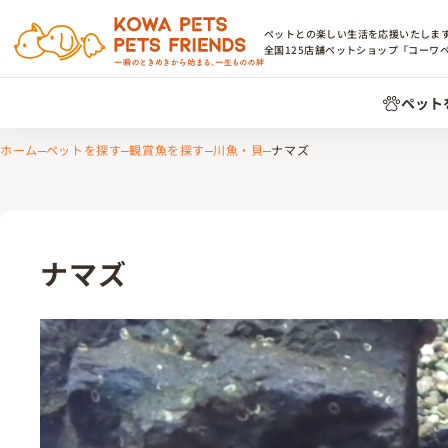
ペットとの楽しい生活を応援いたしま
全国
125
店舗ペットショップ「コーワ
ペット
ホーム
ペットを探す
観賞魚を探す
川魚・貝
ナマズ
ナマズ