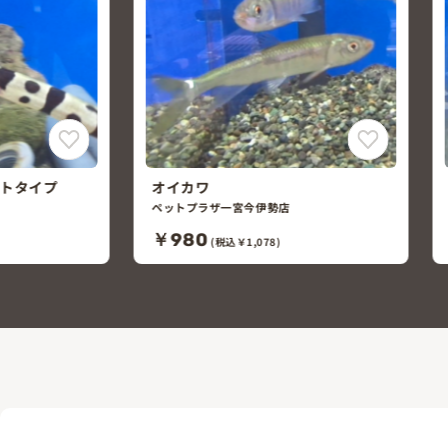
トタイプ
オイカワ
ペットプラザ一宮今伊勢店
￥980
(税込￥1,078)