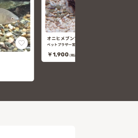
オニヒメブンプク
ペットプラザ一宮今伊勢店
￥1,900
(税込￥2,090)