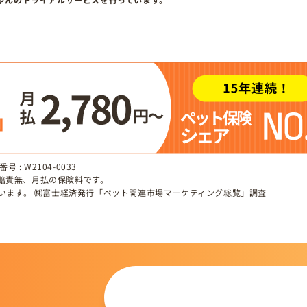
 : W2104-0033
、賠責無、月払の保険料です。
しています。 ㈱富士経済発行「ペット関連市場マーケティング総覧」調査
この仔について
問い合わせる