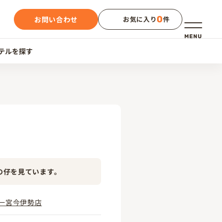
0
お問い合わせ
お気に入り
件
メニュー
MENU
テルを探す
の仔を見ています。
一宮今伊勢店