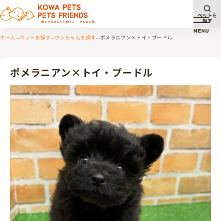
ペットを
探す
メニュ
MENU
ホーム
ペットを探す
ワンちゃんを探す
ポメラニアン×トイ・プードル
ポメラニアン×トイ・プードル