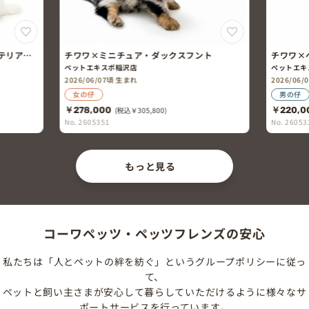
ア・ダックスフント
チワワ×ペキニーズ
ペットエキスポ豊橋汐田橋店
2026/06/06頃 生まれ
男の仔
5,800)
￥220,000
(税込￥242,000)
No. 2605328
もっと見る
コーワペッツ・ペッツフレンズの安心
私たちは「人とペットの絆を紡ぐ」というグループポリシーに従っ
て、
ペットと飼い主さまが安心して暮らしていただけるように様々なサ
ポートサービスを行っています。