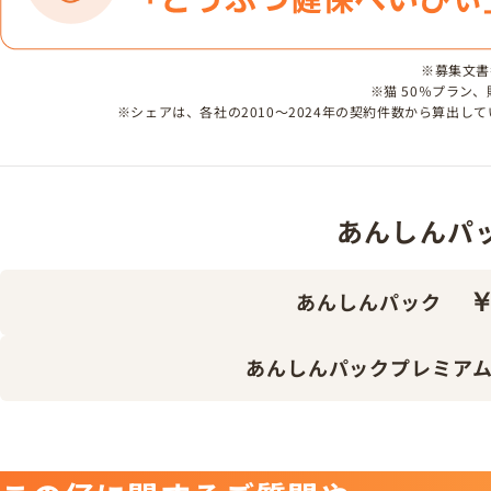
※募集文書番号
※猫 50％プラン
※シェアは、各社の2010～2024年の契約件数から算出
あんしんパック 
￥
あんしんパック
あんしんパックプレミア