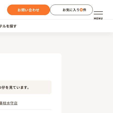
0
お問い合わせ
お気に入り
件
メニュー
MENU
テルを探す
の仔を見ています。
藤枝水守店