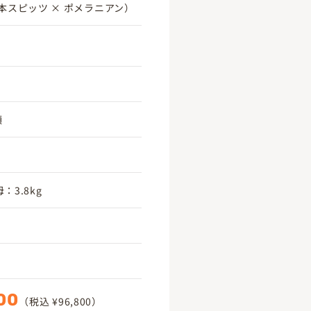
本スピッツ × ポメラニアン）
頃
：3.8kg
00
（税込 ¥96,800）