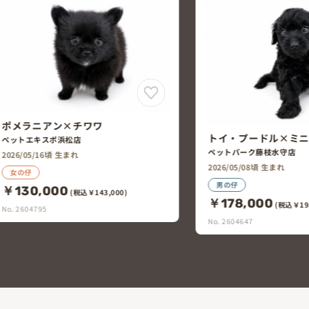
トイ・プードル×ミニチュア・ダッ
チワワ×ミニチュア
クスフント
ペットパーク藤枝水守店
ペットエキスポ浜松店
2026/05/08頃 生まれ
2026/05/07頃 生まれ
男の仔
女の仔
￥178,000
(税込￥195,800)
￥150,000
(税込￥16
No. 2604647
No. 2604634