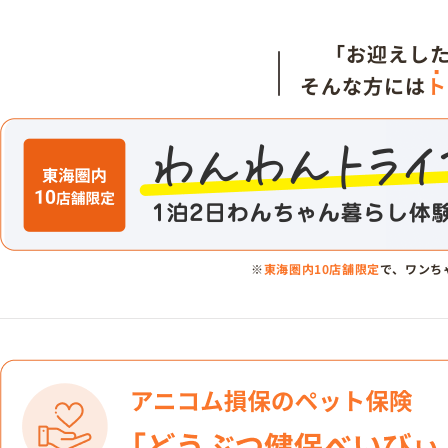
「お迎えし
そんな方には
ト
※
東海圏内10店舗限定
で、ワンち