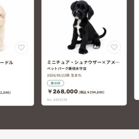
ポメラニアン×チワワ
ザー×アメリ
ペットエキスポ浜松店
ニエル
2026/05/16頃 生まれ
女の仔
￥130,000
(税込￥143,000)
4,800)
No. 2604795