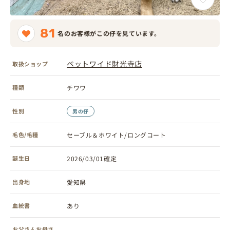
81
名のお客様がこの仔を見ています。
ペットワイド財光寺店
取扱ショップ
種類
チワワ
性別
男の仔
毛色/毛種
セーブル＆ホワイト/ロングコート
誕生日
2026/03/01確定
出身地
愛知県
血統書
あり
お父さんお母さ