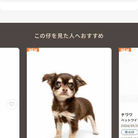
この仔を見た人へおすすめ
NEW
NEW
チワワ
ペットワイ
2026/05
男の仔