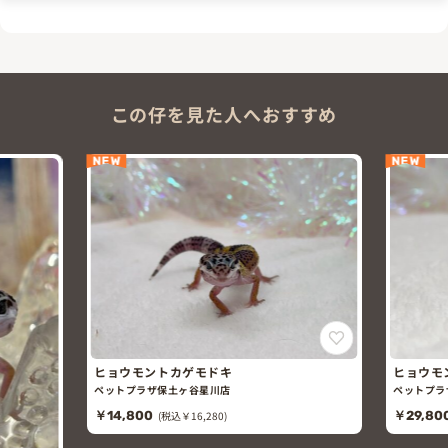
この仔を見た人へおすすめ
NEW
NEW
ヒョウモントカゲモドキ
ヒョウモ
ペットプラザ保土ヶ谷星川店
ペットプラ
￥14,800
(税込￥16,280)
￥29,80