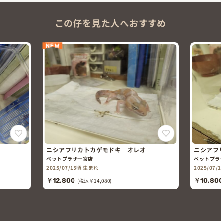
この仔を見た人へおすすめ
NEW
ニシアフリカトカゲモドキ オレオ
ニシアフ
ペットプラザ一宮店
ペットプラ
2025/07/15頃 生まれ
2025/07
￥12,800
(税込￥14,080)
￥10,80