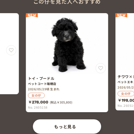
この仔を見た人へおすすめ
NEW
NEW
チワワ×
トイ・プードル
ペットエキ
ペットコート瑞穂店
2026/05
2026/05/29頃 生まれ
女の仔
女の仔
￥198,0
￥278,000
(税込￥305,800)
No. 26051
No. 2605158
もっと見る