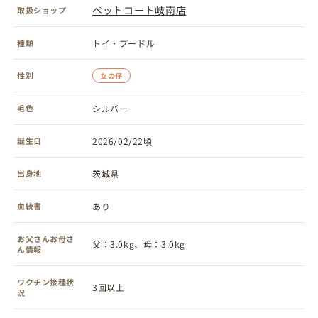
ペットコート岐南店
取扱ショップ
種類
トイ・プードル
性別
女の仔
毛色
シルバー
誕生日
2026/02/22頃
出身地
茨城県
血統書
あり
お父さんお母さ
父：3.0kg、母：3.0kg
ん情報
ワクチン接種状
3回以上
況