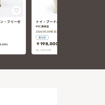
トイ・プードル×ビション・フリー
ション・フリー
ゼ
ペットエキスポ豊橋汐田橋店
2026/05/30頃 生まれ
男の仔
￥200,000
(税込￥220,000)
7,800)
No. 2605107