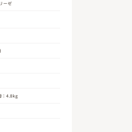
リーゼ
頃
：4.8kg