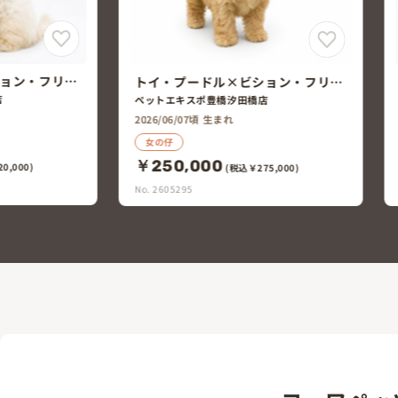
ョン・フリー
ビション・フリーゼ
店
ペットエキスポ熱田店
2026/05/29頃 生まれ
女の仔
￥180,000
5,000)
(税込￥198,000)
No. 2605139