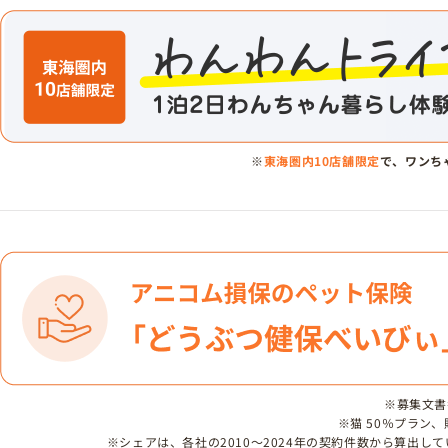
※
東海圏内10店舗限定
で、ワンち
※募集文書番号
※猫 50％プラン
※シェアは、各社の2010～2024年の契約件数から算出