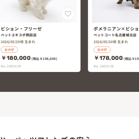
ポメラニアン×ビション・フリーゼ
トイ・プードル×ビ
ゼ
ペットコート名古屋城北店
PFC清洲店
2026/05/30頃 生まれ
2026/05/30頃 生まれ
女の仔
男の仔
￥178,000
￥198,000
(税込￥195,800)
(税込￥21
No. 2605138
No. 2605108