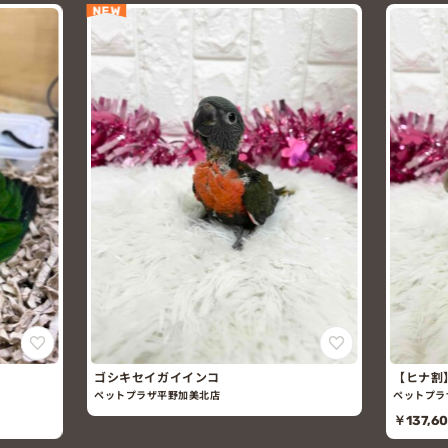
NEW
ゴシキセイガイインコ
【ヒナ割
ト）
ペットプラザ平野加美北店
ペットプラ
￥137,6