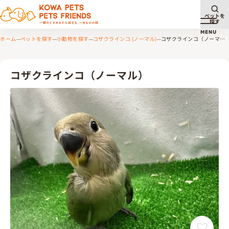
ペットを
探す
メニュ
MENU
ホーム
ペットを探す
小動物を探す
コザクラインコ (ノーマル)
コザクラインコ（ノーマ
ル）
コザクラインコ（ノーマル）