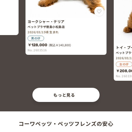
ヨークシャー・テリア
ペットプラザ徳島小松島店
2026/03/15頃 生まれ
男の仔
￥128,000
(税込￥140,800)
トイ・プ
No. 2603516
ペットプラ
2026/03
女の仔
￥208,0
No. 26033
もっと見る
コーワペッツ・ペッツフレンズの安心