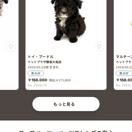
トイ・プードル
マルチー
ペットプラザ鎌倉大船店
ペットプラ
2026/05/29頃 生まれ
2026/05
男の仔
男の仔
￥158,000
(税込￥173,800)
￥158,0
No. 2605178
No. 26051
もっと見る