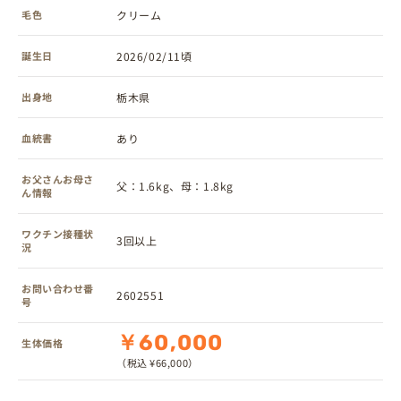
毛色
クリーム
誕生日
2026/02/11頃
出身地
栃木県
血統書
あり
お父さんお母さ
父：1.6kg、母：1.8kg
ん情報
ワクチン接種状
3回以上
況
お問い合わせ番
2602551
号
￥60,000
生体価格
（税込 ¥66,000）