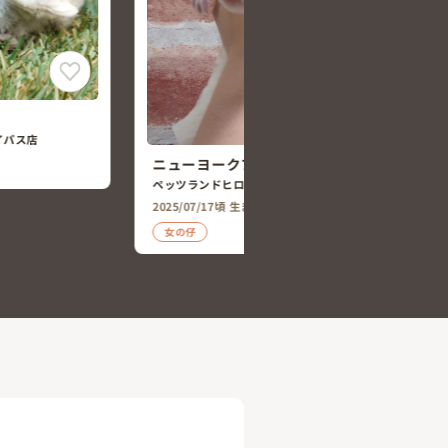
ネザーランドドワーフ
ペッツランドヒロセ諫早バイパス店
2026/06/16 生まれ
ット
男の仔
イパス店