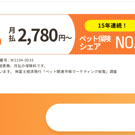
 : W2104-0033
、賠責無、月払の保険料です。
しています。 ㈱富士経済発行「ペット関連市場マーケティング総覧」調査
この仔について
問い合わせる