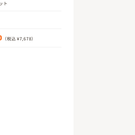
ット
0
（税込 ¥7,678）