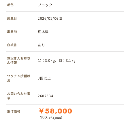
毛色
ブラック
誕生日
2026/02/06頃
出身地
栃木県
血統書
あり
お父さんお母さ
父：3.0kg、母：3.1kg
ん情報
ワクチン接種状
3回以上
況
お問い合わせ番
2602334
号
￥58,000
生体価格
（税込 ¥63,800）