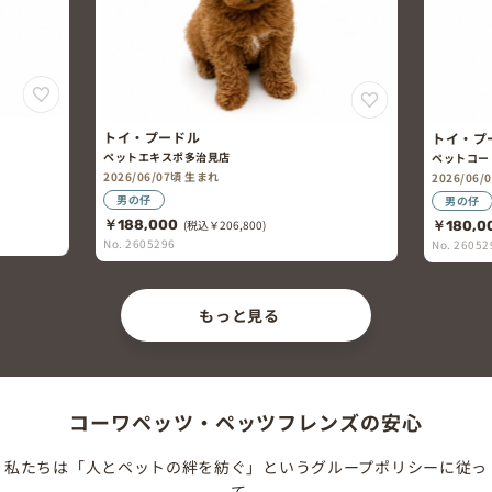
トイ・プードル
トイ・プ
ペットエキスポ多治見店
ペットコー
2026/06/07頃 生まれ
2026/06
男の仔
男の仔
￥188,000
(税込￥206,800)
￥180,0
No. 2605296
No. 26052
もっと見る
コーワペッツ・ペッツフレンズの安心
私たちは「人とペットの絆を紡ぐ」というグループポリシーに従っ
て、