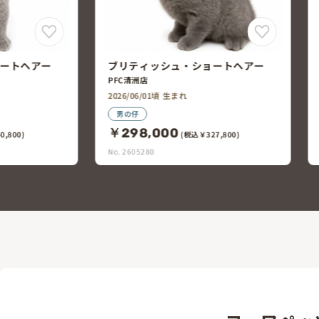
ートヘアー
ブリティッシュ・ショートヘアー
ペットプラザ小牧店
2026/05/29頃 生まれ
男の仔
￥248,000
7,800)
(税込￥272,800)
No. 2605109