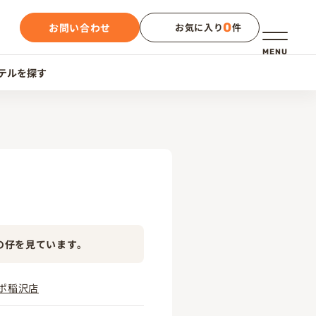
0
お問い合わせ
お気に入り
件
メニュー
MENU
テルを探す
の仔を見ています。
ポ稲沢店