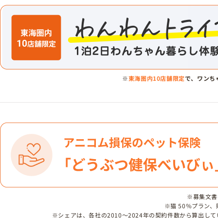
※
東海圏内10店舗限定
で、ワンち
※募集文書番号
※猫 50％プラン
※シェアは、各社の2010～2024年の契約件数から算出