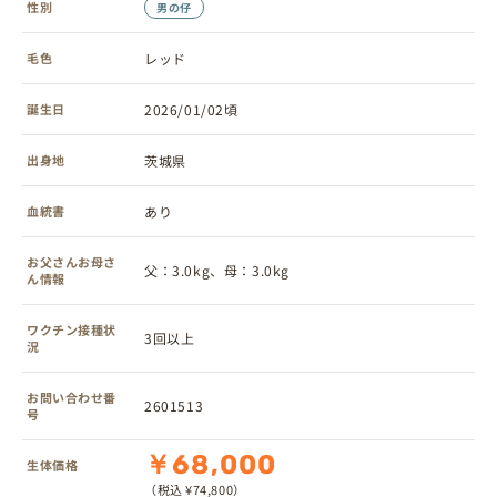
性別
男の仔
毛色
レッド
誕生日
2026/01/02頃
出身地
茨城県
血統書
あり
お父さんお母さ
父：3.0kg、母：3.0kg
ん情報
ワクチン接種状
3回以上
況
お問い合わせ番
2601513
号
￥68,000
生体価格
（税込 ¥74,800）