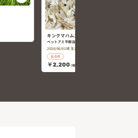
アビシニアンモルモット
ペットアミ平群店
2026/06/01頃 生まれ
男の仔
￥21,818
ター
(税込￥24,000)
れ
￥2,420)