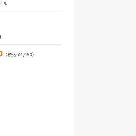
ビル
頃
0
（税込 ¥4,950）