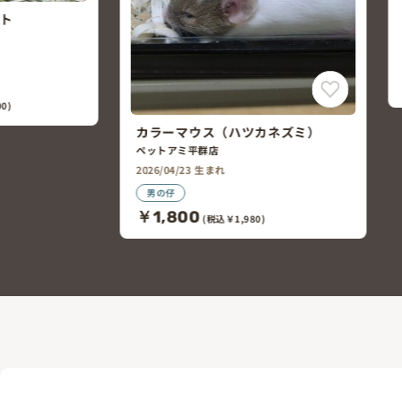
ファンシーラット
ペットアミ平群店
2026/01/01頃 生まれ
女の仔
￥3,182
(税込￥3,500)
ハツカネズミ）
1,980)