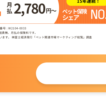
 : W2104-0033
、賠責無、月払の保険料です。
しています。 ㈱富士経済発行「ペット関連市場マーケティング総覧」調査
この仔について
問い合わせる
。