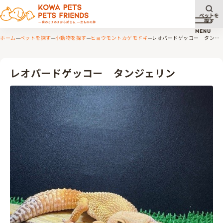
ペットを
探す
メニュ
MENU
ホーム
ペットを探す
小動物を探す
ヒョウモントカゲモドキ
レオパードゲッコー タン
ジェリン
レオパードゲッコー タンジェリン