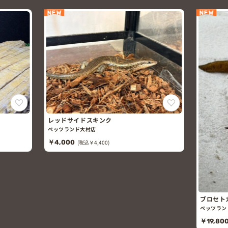
NEW
NEW
レッドサイドスキンク
ペッツランド大村店
￥4,000
(税込￥4,400)
ブロセト
ペッツラン
￥19,80