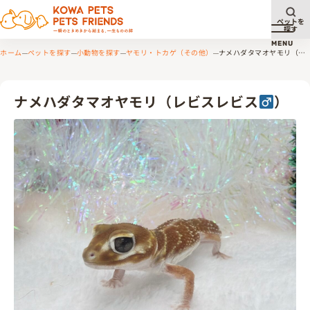
ペットを
探す
メニュ
MENU
ホーム
ペットを探す
小動物を探す
ヤモリ・トカゲ（その他）
ナメハダタマオヤモリ（レ
ビスレビス
）
ナメハダタマオヤモリ（レビスレビス
）