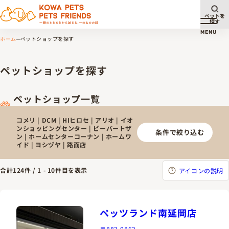
ペットを
探す
メニュ
MENU
ホーム
ペットショップを探す
ペットショップを探す
ペットショップ一覧
コメリ | DCM | HIヒロセ | アリオ | イオ
ンショッピングセンター | ビーバートザ
条件で絞り込む
ン | ホームセンターコーナン | ホームワ
イド | ヨシヅヤ | 路面店
合計
124
件 /
1
-
10
件目を表示
アイコンの説明
ペッツランド南延岡店
〒882-0862