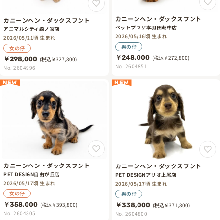
カニーンヘン・ダックスフント
カニーンヘン・ダックスフント
ペットプラザ本羽田萩中店
アニマルシティ森ノ宮店
2026/05/16頃 生まれ
2026/05/21頃 生まれ
男の仔
女の仔
￥248,000
(税込￥272,800)
￥298,000
(税込￥327,800)
No. 2604851
No. 2604996
NEW
NEW
カニーンヘン・ダックスフント
カニーンヘン・ダックスフント
PET DESIGN自由が丘店
PET DESIGNアリオ上尾店
2026/05/17頃 生まれ
2026/05/17頃 生まれ
女の仔
男の仔
￥358,000
(税込￥393,800)
￥338,000
(税込￥371,800)
No. 2604805
No. 2604800