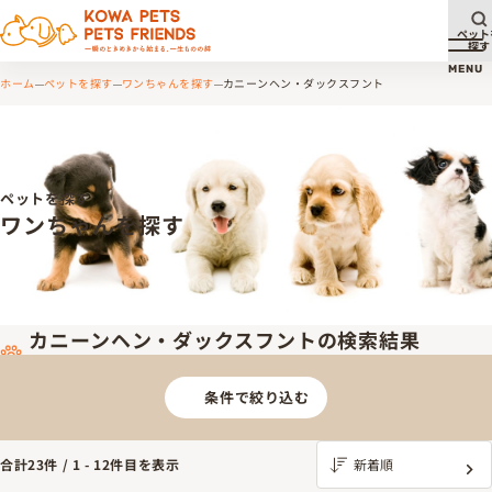
ペット
探す
メ
MENU
ホーム
ペットを探す
ワンちゃんを探す
カニーンヘン・ダックスフント
ペットを探す
ワンちゃんを探す
カニーンヘン・ダックスフントの検索結果
条件で絞り込む
合計
23
件 /
1
-
12
件目を表示