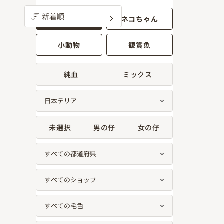
ワンちゃん
ネコちゃん
小動物
観賞魚
純血
ミックス
未選択
男の仔
女の仔