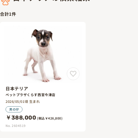
合計
1
件
日本テリア
ペットプラザくらす西宮今津店
2026/05/01頃 生まれ
男の仔
￥388,000
(税込￥426,800)
No. 2604519