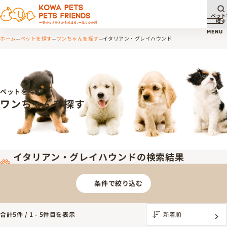
ペット
探す
メ
MENU
ホーム
ペットを探す
ワンちゃんを探す
イタリアン・グレイハウンド
ペットを探す
ワンちゃんを探す
イタリアン・グレイハウンドの検索結果
条件で絞り込む
合計
5
件 /
1
-
5
件目を表示