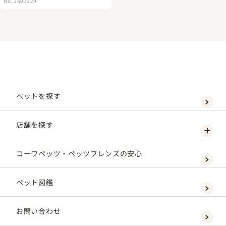
No. 2603129
ペットを探す
店舗を探す
コーワペッツ・ペッツフレンズの安心
ペット図鑑
お問い合わせ